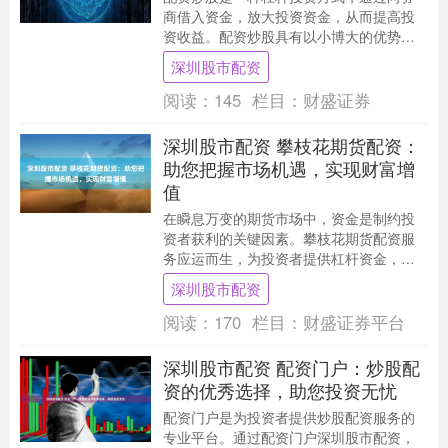
商借入资金，放大投资资金，从而提高投
资收益。配资炒股具有以小博大的优势深
圳股市配资，能够让投资者以较小的资金
深圳股市配资
撬动更大的市场机....
阅读：
145
栏目：
财盛证券
深圳股市配资 攀枝花期货配资：
助您把握市场机遇，实现财富增
值
在瞬息万变的期货市场中，资金是制约投
资者获利的关键因素。攀枝花期货配资服
务应运而生，为投资者提供杠杆资金，助
力其把握市场机遇，实现财富增值。 * 放大
深圳股市配资
收益：通过....
阅读：
170
栏目：
财盛证券平台
深圳股市配资 配资门户：炒股配
资的优秀选择，助您投资无忧
配资门户是为投资者提供炒股配资服务的
专业平台。通过配资门户深圳股市配资，