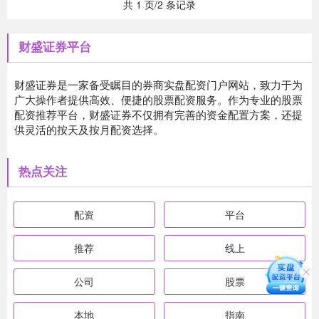
共 1 页/2 条记录
财盛证券平台
财盛证券是一家备受瞩目的券商实盘配资门户网站，致力于为
广大操作者提供高效、便捷的股票配资服务。作为专业的股票
配资推荐平台，财盛证券不仅拥有完善的资金配置方案，还提
供灵活的按天及按月配资选择。
热点关注
配资
平台
推荐
线上
公司
股票
本地
指南