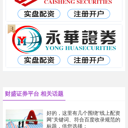
财盛证券平台 相关话题
好的，这里有几个围绕“线上配资
网”关键词、符合百度收录规范的
标题，供您选择：