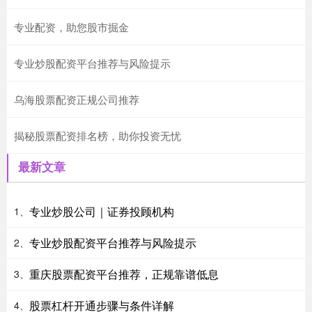
专业配资，助您股市掘金
专业炒股配资平台推荐与风险提示
乌海股票配资正规公司推荐
揭秘股票配资排名榜，助你投资无忧
最新文章
专业炒股公司｜证券投顾机构
1、
专业炒股配资平台推荐与风险提示
2、
重庆股票配资平台推荐，正规靠谱低息
3、
股票杠杆开通步骤与条件详解
4、