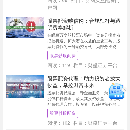
阅读：
69
栏目：
券商实盘配资门
户网
股票配资唯信网：合规杠杆与透
明费率解析
在瞬息万变的股票市场中，资金是投资者
把握机遇、扩大潜在收益的重要工具。股
票配资作为一种融资方式，为部分投资者
提供了这种可能性。然而，行业快速发展
股票炒股配资
的同时，也伴随着....
阅读：
119
栏目：
财盛证券平台
股票配资代理：助力投资者放大
收益，掌控财富未来
股票配资代理是一种金融服务，为投资者
提供杠杆资金，放大其投资收益。通过与
配资代理合作，投资者可以获得额外的资
金，从而购买更多股票，增加潜在的利
股票炒股配资
润。 股票配资代理....
阅读：
102
栏目：
财盛证券平台