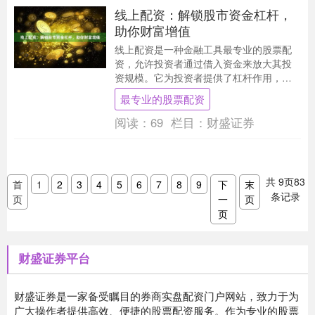
线上配资：解锁股市资金杠杆，
助你财富增值
线上配资是一种金融工具最专业的股票配
资，允许投资者通过借入资金来放大其投
资规模。它为投资者提供了杠杆作用，让
他们能够以更少的自有资金进行更大的交
最专业的股票配资
易。 **杠杆的....
阅读：
69
栏目：
财盛证券
共
9
页
83
首
1
2
3
4
5
6
7
8
9
下
末
条记录
页
一
页
页
财盛证券平台
财盛证券是一家备受瞩目的券商实盘配资门户网站，致力于为
广大操作者提供高效、便捷的股票配资服务。作为专业的股票