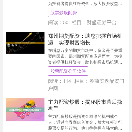
为投资者提供杠杆资金，放大投资收益。
股票配资是一种金融杠杆工具，允许投资
股票炒股配资
者以自有资金作....
阅读：
50
栏目：
财盛证券平台
郑州期货配资：助您把握市场机
遇，实现财富增长
在瞬息万变的期货市场中，资金是至关重
要的因素。郑州期货配资应运而生，为投
资者提供杠杆资金，助其把握市场机遇股
票配资公司软件，实现财富增长。 **什么
股票配资公司软件
是期货配资？....
阅读：
114
栏目：
券商实盘配资门
户网
主力配资炒股：揭秘股市幕后操
盘手
主力配资炒股是指资金雄厚的机构或个
人，通过向券商借入资金，放大杠杆进行
股票交易的行为。他们往往拥有强大的资