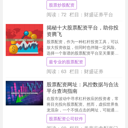
金实力和信息优势股票炒股配资，对股市
股票炒股配资
走势有着举足轻重的....
阅读：
72
栏目：
财盛证券平台
揭秘十大股票配资平台，助你投
资腾飞
股票配资，作为一种杠杆投资工具，可以
放大投资收益，但同时也伴随一定风险。
选择一个靠谱的股票配资平台至关重要。
**十大股票配资平台** 1. **雪球**：知名....
最专业的股票配资
阅读：
63
栏目：
财盛证券
股票配资网址：风控数据与合法
平台查询指南
在股市波动中寻求杠杆效应的投资者，常
将目光投向股票配资。然而，虚拟世界鱼
龙混杂，一个不慎点击的网址，可能通向
的不是财富快车道，而是风险陷阱与法律
股票配资公司软件
雷区。如何在海量....