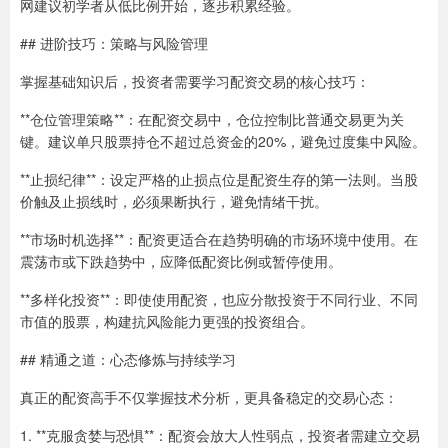
网建议初学者从低比例开始，逐步积累经验。
## 进阶技巧：策略与风险管理
掌握基础知识后，投资者需要学习配资交易的核心技巧：
**仓位管理策略**：在配资交易中，仓位控制比普通交易更为关
键。建议单只股票持仓不超过总资金的20%，避免过度集中风险。
**止损纪律**：设定严格的止损点位是配资生存的第一法则。当股
价触及止损线时，必须果断执行，避免情绪干扰。
**市场时机选择**：配资更适合在趋势明确的市场环境中使用。在
震荡市或下跌趋势中，应降低配资比例或暂停使用。
**多样化投资**：即使使用配资，也应分散投资于不同行业、不同
市值的股票，构建抗风险能力更强的投资组合。
## 精通之道：心态修炼与持续学习
真正的配资高手不仅掌握技术分析，更具备稳定的交易心态：
1. **克服贪婪与恐惧**：配资会放大人性弱点，投资者需建立交易